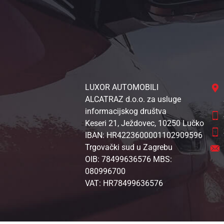
LUXOR AUTOMOBILI
ALCATRAZ d.o.o. za usluge
informacijskog društva
Keseri 21, Ježdovec, 10250 Lučko
IBAN: HR4223600001102909596
Trgovački sud u Zagrebu
OIB: 78499636576 MBS:
080996700
VAT: HR78499636576