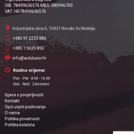
OIB: 78499636576 MBS: 080996700
VAT: HR78499636576
Industrijska ulica 6, 10431 Novaki-Sv.Nedelja
+385 91 2233 880
+385 1 5629 850
info@autoluxor.hr
Radno vrijeme:
Pon. - Pet.: 8:00 - 16:00
Sub. - Ned.: Zatvoreno
Izjava o povjerljivosti
Kontakt
Opći uvjeti poslovanja
O nama
Politika privatnosti
Politika kolačića