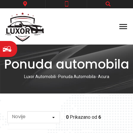
Ponuda automobila
Luxor Automobili
>
Ponuda Automobila
>
Acura
Novije
0
Prikazano od
6