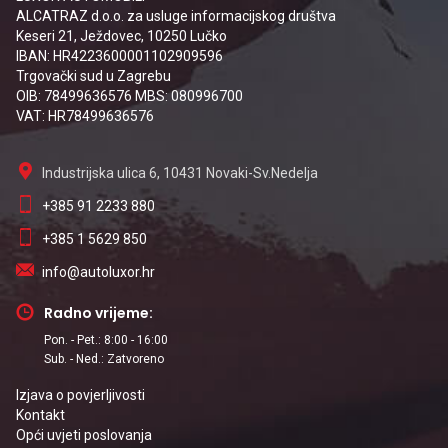
ALCATRAZ d.o.o. za usluge informacijskog društva
Keseri 21, Ježdovec, 10250 Lučko
IBAN: HR4223600001102909596
Trgovački sud u Zagrebu
OIB: 78499636576 MBS: 080996700
VAT: HR78499636576
Industrijska ulica 6, 10431 Novaki-Sv.Nedelja
+385 91 2233 880
+385 1 5629 850
info@autoluxor.hr
Radno vrijeme:
Pon. - Pet.: 8:00 - 16:00
Sub. - Ned.: Zatvoreno
Izjava o povjerljivosti
Kontakt
Opći uvjeti poslovanja